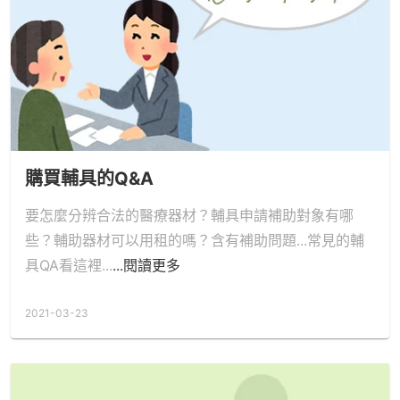
購買輔具的Q&A
要怎麼分辨合法的醫療器材？輔具申請補助對象有哪
些？輔助器材可以用租的嗎？含有補助問題...常見的輔
具QA看這裡...
...閱讀更多
2021-03-23