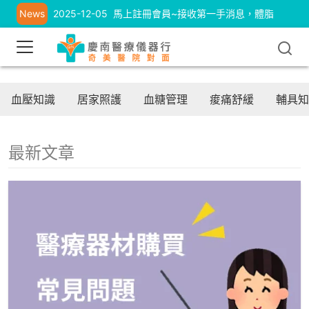
News
2025-12-05
馬上註冊會員~接收第一手消息，體脂
計、耳溫槍優惠中
血壓知識
居家照護
血糖管理
痠痛舒緩
輔具知
最新文章