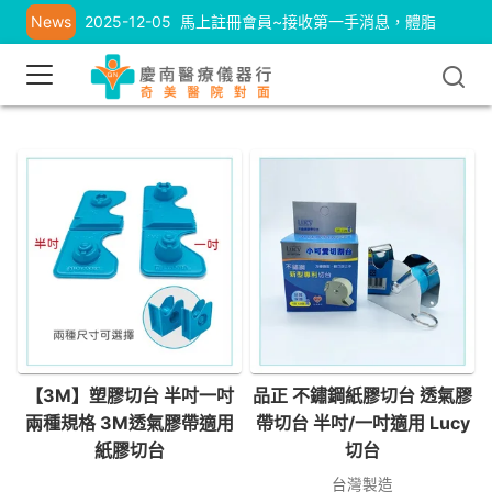
News
2025-12-05
馬上註冊會員~接收第一手消息，體脂
計、耳溫槍優惠中
【3M】塑膠切台 半吋一吋
品正 不鏽鋼紙膠切台 透氣膠
兩種規格 3M透氣膠帶適用
帶切台 半吋/一吋適用 Lucy
紙膠切台
切台
台灣製造