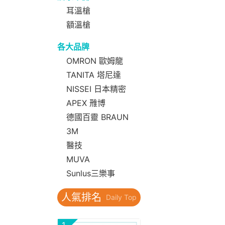
耳溫槍
額溫槍
各大品牌
OMRON 歐姆龍
TANITA 塔尼達
NISSEI 日本精密
APEX 雃博
德國百靈 BRAUN
3M
醫技
MUVA
Sunlus三樂事
人氣排名
Daily Top
1