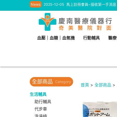
News
2025-12-05
馬上註冊會員~接收第一手消息
血壓｜血糖｜血氧機
行動輔具
醫療
全部商品
Category
首頁
>
全部商品
>
生活輔具
助行輔具
代步車
洗澡椅