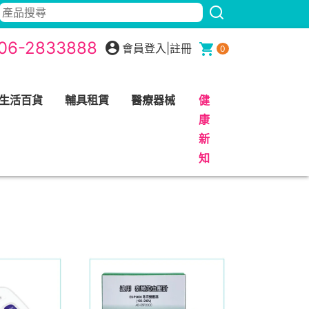
06-2833888
會員登入
|
註冊
0
生活百貨
輔具租賃
醫療器械
健
康
新
知