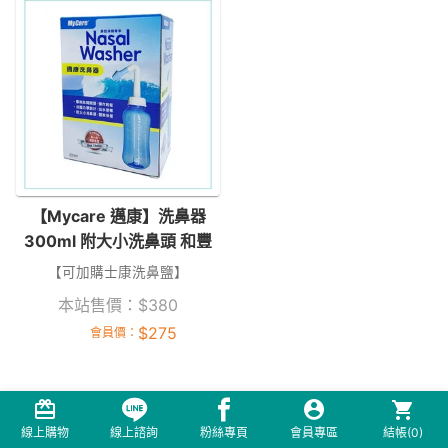
【Mycare 邁康】洗鼻器
300ml 附大小洗鼻頭 和豐
【可加購士康洗鼻鹽】
本站售價：
$
380
$
275
會員價：
線上購物
線上諮詢
粉絲專頁
會員專區
結帳(
0
)