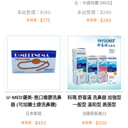
元、10袋均價:265元】
本站售價：
$
180
本站售價：
$
290
$
175
$
265
會員價：
會員價：
U-MED優美-進口橡膠洗鼻
科瑪 舒喜滿 洗鼻器 加強型
器 (可加購士康洗鼻鹽)
一般型 溫和型 高張型
日本製造
法國原裝進口
$
450
$
500
會員價：
會員價：