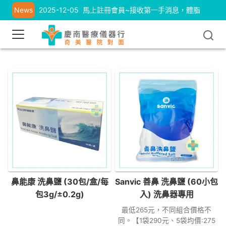
News
2025-12-05
馬上註冊會員~接收第一手消息，體脂
計、耳溫槍優惠中
鼻能康 洗鼻鹽 (30包/盒/每
Sanvic 善鼻 洗鼻鹽 (60小包
包3g/±0.2g)
入) 洗鼻器專用
最低265元，不同組合價格不
同。【1袋290元、5袋均價:275