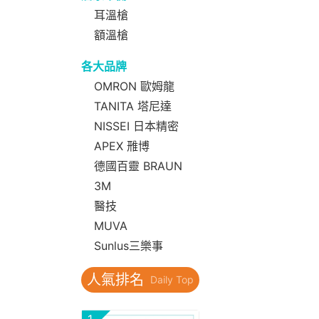
耳溫槍
額溫槍
各大品牌
OMRON 歐姆龍
TANITA 塔尼達
NISSEI 日本精密
APEX 雃博
德國百靈 BRAUN
3M
醫技
MUVA
Sunlus三樂事
人氣排名
Daily Top
1