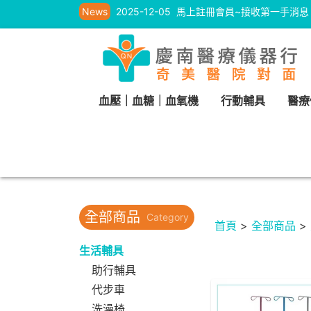
News
2025-12-05
馬上註冊會員~接收第一手消息
血壓｜血糖｜血氧機
行動輔具
醫療
全部商品
Category
首頁
>
全部商品
>
生活輔具
助行輔具
代步車
洗澡椅