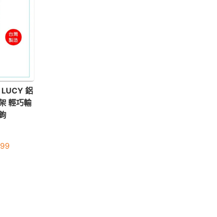
LUCY 鋁
架 輕巧輸
鉤
399