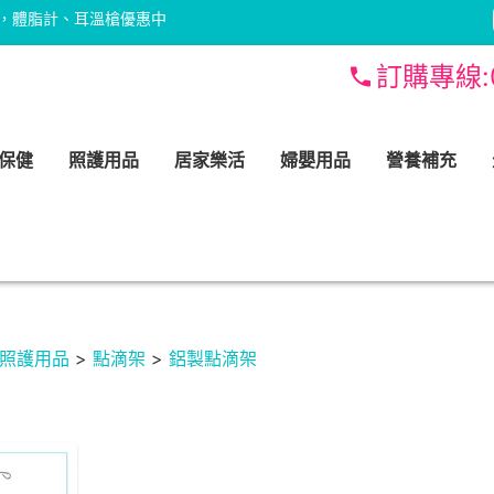
，體脂計、耳溫槍優惠中
訂購專線:
保健
照護用品
居家樂活
婦嬰用品
營養補充
照護用品
>
點滴架
>
鋁製點滴架