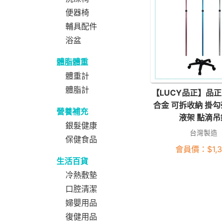
便器椅
輔具配件
浴盆
體脂體重
體重計
體脂計
【LUCY品正】品正 
合金 可拆收納 掛勾
營養補充
液架 點滴吊
銀髮健康
台灣製造
保健食品
會員價：
$
1,
生活百貨
冷熱敷墊
口腔清潔
婦嬰用品
復健用品