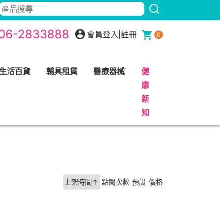
06-2833888
會員登入
|
註冊
0
生活百貨
輔具租賃
醫療器械
健
康
新
知
上架時間↑
點閱次數
預設
價格