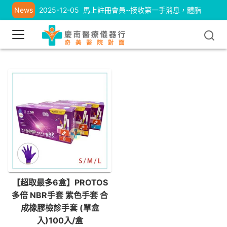
News
2025-12-05
馬上註冊會員~接收第一手消息，體脂
計、耳溫槍優惠中
【超取最多6盒】PROTOS
多倍 NBR手套 紫色手套 合
成橡膠檢診手套 (單盒
入)100入/盒