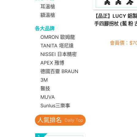
耳溫槍
額溫槍
【品正】LUCY 鋁
手四腳拐杖 (藍 粉 
各大品牌
OMRON 歐姆龍
會員價：
$
7
TANITA 塔尼達
NISSEI 日本精密
APEX 雃博
德國百靈 BRAUN
3M
醫技
MUVA
Sunlus三樂事
人氣排名
Daily Top
1