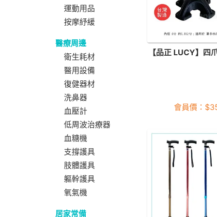
運動用品
按摩紓緩
醫療周邊
【品正 LUCY】四
衛生耗材
醫用設備
復健器材
洗鼻器
會員價：
$
3
血壓計
低周波治療器
血糖機
支撐護具
肢體護具
軀幹護具
氧氣機
居家常備