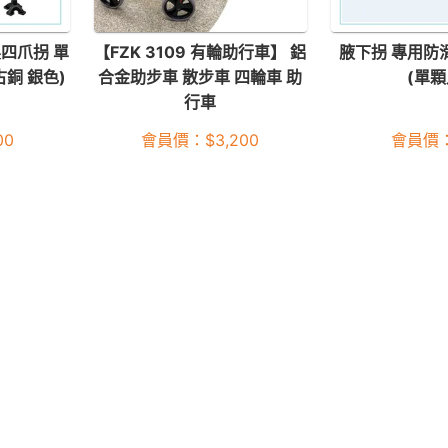
製四爪拐 單
【FZK 3109 有輪助行車】 鋁
腋下拐 專用防滑
古銅 銀色)
合金助步車 散步車 四輪車 助
(單顆
行車
00
會員價：
$
3,200
會員價