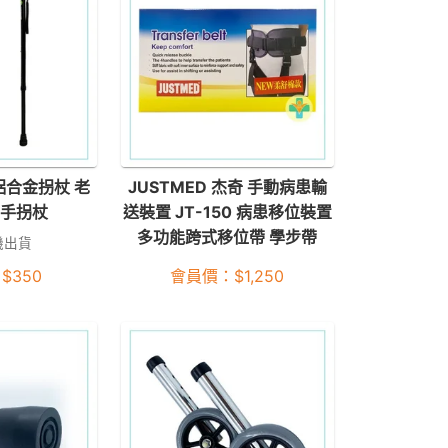
鋁合金拐杖 老
JUSTMED 杰奇 手動病患輸
單手拐杖
送裝置 JT-150 病患移位裝置
多功能跨式移位帶 學步帶
機出貨
：
$
350
會員價：
$
1,250