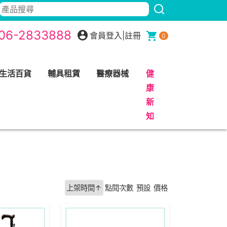
06-2833888
會員登入
|
註冊
0
生活百貨
輔具租賃
醫療器械
健
康
新
知
上架時間↑
點閱次數
預設
價格