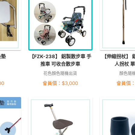
坐墊
【FZK-238】 鋁製散步車 手
【伸縮拐杖】 
推車 可收合散步車
人拐杖 
花色顏色隨機出貨
顏色隨
00
會員價：
$
3,000
會員價