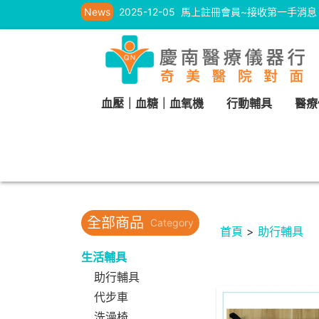
News
2025-12-05
馬上註冊會員~接收第一手消息
血壓｜血糖｜血氧機
行動輔具
醫療
全部商品
Category
首頁
>
助行輔具
生活輔具
助行輔具
代步車
洗澡椅